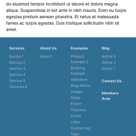
do eiusmod tempor incididunt ut labore et dolore magna
aliqua. Suspendisse in est ante in nibh mauris. Enim eu turpis
egestas pretium aenean pharetra. Et netus et malesuada
fames ac turpis egestas. Duis tristique sollicitudin nibh sit
amet.
Services
About Us
Examples
Blog
Sevice 1
About 1
Product
Article 3
Example 2
Service 2
Article 2
Booking
Service 3
Article 1
Example
Service 4
slideshow
Service 5
Contact Us
Blog Article
Services 6
Images
Members
Maps
Area
Forum
Columns
Forms
Links
Custom tag
Tabs